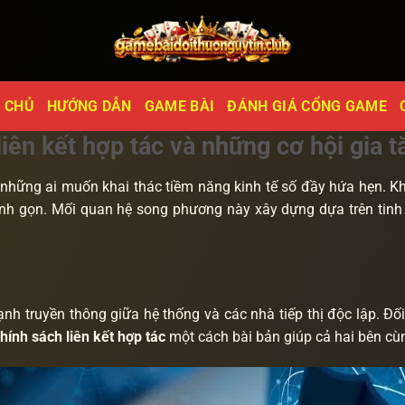
 CHỦ
HƯỚNG DẪN
GAME BÀI
ĐÁNH GIÁ CỔNG GAME
iên kết hợp tác và những cơ hội gia 
o những ai muốn khai thác tiềm năng kinh tế số đầy hứa hẹn. 
tinh gọn. Mối quan hệ song phương này xây dựng dựa trên tinh
 truyền thông giữa hệ thống và các nhà tiếp thị độc lập. Đối 
hính sách liên kết hợp tác
một cách bài bản giúp cả hai bên cùn