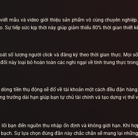
iết mẫu và video giới thiệu sản phẩm vô cùng chuyên nghiệp. Đ
 Sự tiếp sức kịp thời này giúp giảm thiểu 80% thời gian thiết kế
 số lượng người click và đăng ký theo thời gian thực. Mọi số li
 đối này loại bỏ hoàn toàn các nghi ngại về tính trung thực tron
 dòng tiền thụ động sẽ đổ về tài khoản một cách đều đặn hàng 
trưởng dài hạn giúp bạn tự chủ tài chính và tạo dựng vị thế vữn
n lối bạn đến nguồn thu nhập ổn định và không giới hạn. Khi h
bạch. Sự lựa chọn đúng đắn này chắc chắn sẽ mang lại những b