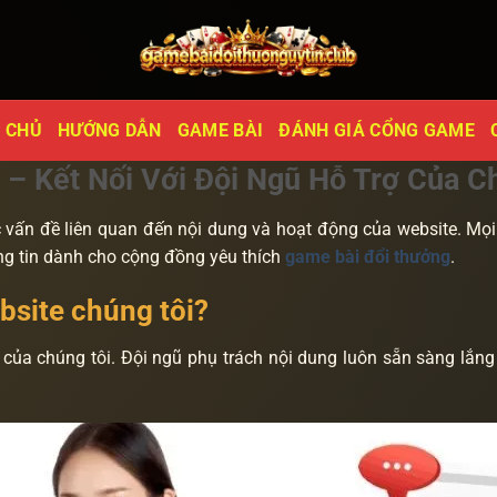
 CHỦ
HƯỚNG DẪN
GAME BÀI
ĐÁNH GIÁ CỔNG GAME
 – Kết Nối Với Đội Ngũ Hỗ Trợ Của C
c vấn đề liên quan đến nội dung và hoạt động của website. Mọ
ng tin dành cho cộng đồng yêu thích
game bài đổi thưởng
.
bsite chúng tôi?
 của chúng tôi. Đội ngũ phụ trách nội dung luôn sẵn sàng lắn