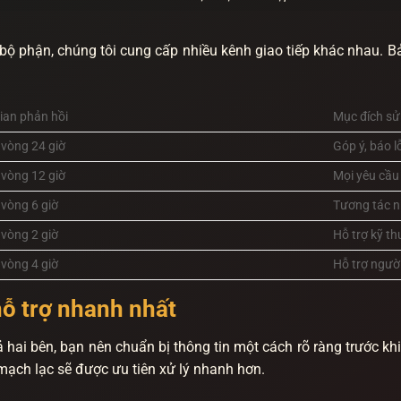
bộ phận, chúng tôi cung cấp nhiều kênh giao tiếp khác nhau. Bả
gian phản hồi
Mục đích sử
 vòng 24 giờ
Góp ý, báo l
 vòng 12 giờ
Mọi yêu cầu
 vòng 6 giờ
Tương tác n
 vòng 2 giờ
Hỗ trợ kỹ t
 vòng 4 giờ
Hỗ trợ ngườ
hỗ trợ nhanh nhất
cả hai bên, bạn nên chuẩn bị thông tin một cách rõ ràng trước kh
 mạch lạc sẽ được ưu tiên xử lý nhanh hơn.