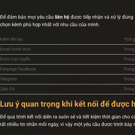
Để đảm bảo mọi yêu cầu
liên hệ
được tiếp nhận và xử lý đúng 
chọn kênh phù hợp nhất với nhu cầu của mình.
Kênh liên lạc
Thời 
Email chính thức
Trong
Form trực tuyến
Trong
Fanpage Facebook
Trong
Telegram
Trong
Zalo OA
Trong
Lưu ý quan trọng khi kết nối để được 
Để quá trình kết nối diễn ra suôn sẻ và tiết kiệm thời gian cho 
rất nhiều tin nhắn mỗi ngày, vì vậy một yêu cầu được trình bày