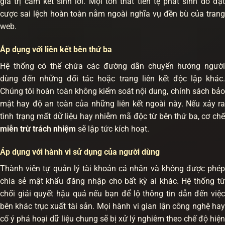
giá trị cam kết sinh lời. Mọi tổn thất tiền tệ phát sinh do đặt
cược sai lệch hoàn toàn nằm ngoài nghĩa vụ đền bù của trang
web.
Áp dụng với liên kết bên thứ ba
Hệ thống có thể chứa các đường dẫn chuyển hướng người
dùng đến những đối tác hoặc trang liên kết độc lập khác.
Chúng tôi hoàn toàn không kiểm soát nội dung, chính sách bảo
mật hay độ an toàn của những liên kết ngoài này. Nếu xảy ra
tình trạng mất dữ liệu hay nhiễm mã độc từ bên thứ ba, cơ chế
miễn trừ trách nhiệm
sẽ lập tức kích hoạt.
Áp dụng với hành vi sử dụng của người dùng
Thành viên tự quản lý tài khoản cá nhân và không được phép
chia sẻ mật khẩu đăng nhập cho bất kỳ ai khác. Hệ thống từ
chối giải quyết hậu quả nếu bạn để lộ thông tin dẫn đến việc
bên khác trục xuất tài sản. Mọi hành vi gian lận công nghệ hay
cố ý phá hoại dữ liệu chung sẽ bị xử lý nghiêm theo chế độ hiện