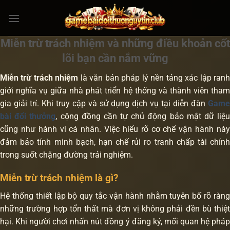
Bỏ
qua
nội
Miễn trừ trách nhiệm và những điều khoản cốt
dung
lõi bạn cần nắm vững
Miễn trừ trách nhiệm
là văn bản pháp lý nền tảng xác lập ran
giới nghĩa vụ giữa nhà phát triển hệ thống và thành viên tham
gia giải trí. Khi truy cập và sử dụng dịch vụ tại diễn đàn
Game
bài đổi thưởng
, cộng đồng cần tự chủ động bảo mật dữ liệ
cũng như hành vi cá nhân. Việc hiểu rõ cơ chế vận hành này
đảm bảo tính minh bạch, hạn chế rủi ro tranh chấp tài chính
trong suốt chặng đường trải nghiệm.
Miễn trừ trách nhiệm là gì?
Hệ thống thiết lập bộ quy tắc vận hành nhằm tuyên bố rõ ràng
những trường hợp tổn thất mà đơn vị không phải đền bù thiệt
hại. Khi người chơi nhấn nút đồng ý đăng ký, mối quan hệ pháp