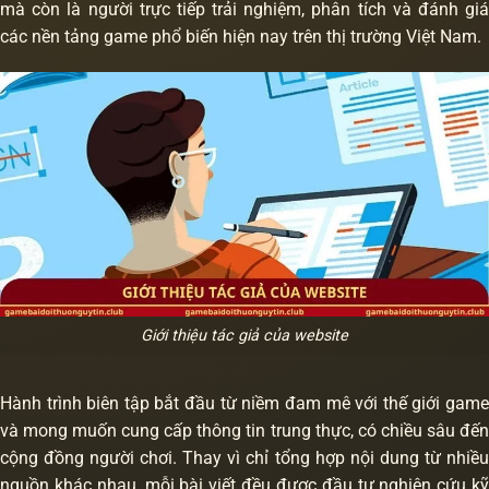
mà còn là người trực tiếp trải nghiệm, phân tích và đánh giá
các nền tảng game phổ biến hiện nay trên thị trường Việt Nam.
Giới thiệu tác giả của website
Hành trình biên tập bắt đầu từ niềm đam mê với thế giới game
và mong muốn cung cấp thông tin trung thực, có chiều sâu đến
cộng đồng người chơi. Thay vì chỉ tổng hợp nội dung từ nhiều
nguồn khác nhau, mỗi bài viết đều được đầu tư nghiên cứu kỹ