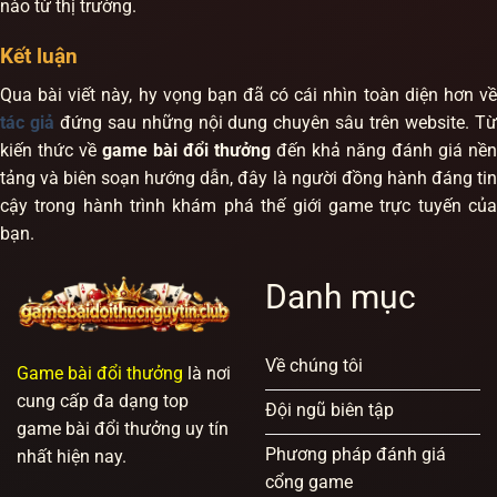
nào từ thị trường.
Kết luận
Qua bài viết này, hy vọng bạn đã có cái nhìn toàn diện hơn về
tác giả
đứng sau những nội dung chuyên sâu trên website. T
kiến thức về
game bài đổi thưởng
đến khả năng đánh giá nền
tảng và biên soạn hướng dẫn, đây là người đồng hành đáng tin
cậy trong hành trình khám phá thế giới game trực tuyến của
bạn.
Danh mục
Về chúng tôi
Game bài đổi thưởng
là nơi
cung cấp đa dạng top
Đội ngũ biên tập
game bài đổi thưởng uy tín
Phương pháp đánh giá
nhất hiện nay.
cổng game