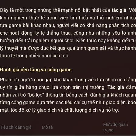
Đây là một trong những thế mạnh nổi bật nhất của
tác giả
. Vớ
kinh nghiệm thực tế trong việc tìm hiểu và thử nghiệm nhiều
tựa game bài khác nhau, người viết có khả năng phân tích cơ
chế hoạt động, tỷ lệ thắng thua, cũng như những yếu tố ảnh
hưởng đến trải nghiệm người chơi. Kiến thức này không đến từ
lý thuyết mà được đúc kết qua quá trình quan sát và thực hành
thực tế trong nhiều năm liên tục.
Đánh giá nền tảng và cổng game
Phần lớn người chơi gặp khó khăn trong việc lựa chọn nền tảng
uy tín giữa hàng chục lựa chọn trên thị trường.
Tác giả
đả
nhận vai trò “bộ lọc” thông tin bằng cách đánh giá khách quan
từng cổng game dựa trên các tiêu chí cụ thể như giao diện, bảo
mật, tốc độ xử lý giao dịch và chất lượng dịch vụ hỗ trợ.
Mức độ quan
Tiêu chí đánh giá
Mô tả
trọng