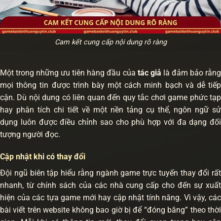
Cam kết cung cấp nội dung rõ ràng
Một trong những ưu tiên hàng đầu của
tác giả
là đảm bảo rằn
mọi thông tin được trình bày một cách minh bạch và dễ tiếp
cận. Dù nội dung có liên quan đến quy tắc chơi game phức tạp
hay phân tích chi tiết về một nền tảng cụ thể, ngôn ngữ sử
dụng luôn được điều chỉnh sao cho phù hợp với đa dạng đối
tượng người đọc.
Cập nhật khi có thay đổi
Đội ngũ biên tập hiểu rằng ngành game trực tuyến thay đổi rất
nhanh, từ chính sách của các nhà cung cấp cho đến sự xuất
hiện của các tựa game mới hay cập nhật tính năng. Vì vậy, các
bài viết trên website không bao giờ bị để “đóng băng” theo thời