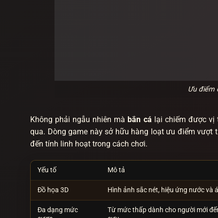
Ưu điểm c
Không phải ngẫu nhiên mà
bắn cá
lại chiếm được vị
qua. Dòng game này sở hữu hàng loạt ưu điểm vượt trộ
đến tính linh hoạt trong cách chơi.
Yếu tố
Mô tả
Đồ họa 3D
Hình ảnh sắc nét, hiệu ứng nước và
Đa dạng mức
Từ mức thấp dành cho người mới đế