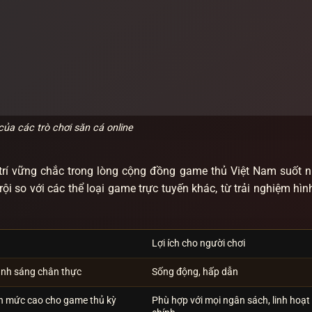
ủa các trò chơi săn cá online
 trí vững chắc trong lòng cộng đồng game thủ Việt Nam suốt 
i so với các thể loại game trực tuyến khác, từ trải nghiệm hì
Lợi ích cho người chơi
 ánh sáng chân thực
Sống động, hấp dẫn
n mức cao cho game thủ kỳ
Phù hợp với mọi ngân sách, linh hoạt 