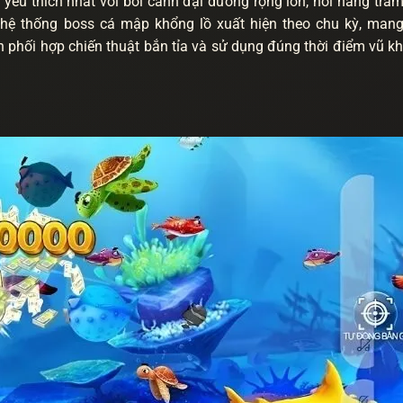
êu thích nhất với bối cảnh đại dương rộng lớn, nơi hàng trăm 
à hệ thống boss cá mập khổng lồ xuất hiện theo chu kỳ, mang
 phối hợp chiến thuật bắn tỉa và sử dụng đúng thời điểm vũ kh