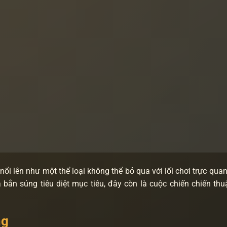
nổi lên như một thể loại không thể bỏ qua với lối chơi trực qua
bắn súng tiêu diệt mục tiêu, đây còn là cuộc chiến chiến thuậ
ng