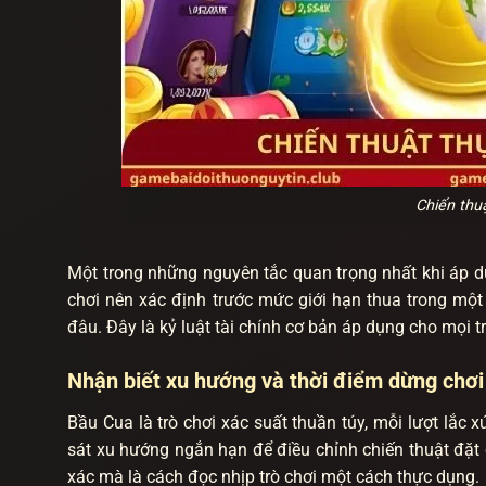
Chiến thu
Một trong những nguyên tắc quan trọng nhất khi áp 
chơi nên xác định trước mức giới hạn thua trong một
đâu. Đây là kỷ luật tài chính cơ bản áp dụng cho mọi tr
Nhận biết xu hướng và thời điểm dừng chơi
Bầu Cua là trò chơi xác suất thuần túy, mỗi lượt lắc x
sát xu hướng ngắn hạn để điều chỉnh chiến thuật đặt
xác mà là cách đọc nhịp trò chơi một cách thực dụng.