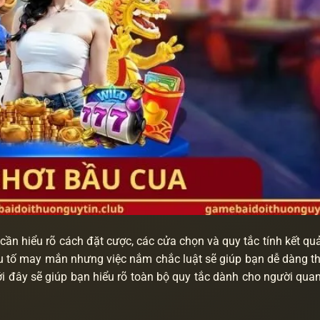
n hiểu rõ cách đặt cược, các cửa chọn và quy tắc tính kết quả
ếu tố may mắn nhưng việc nắm chắc luật sẽ giúp bạn dễ dàng th
ưới đây sẽ giúp bạn hiểu rõ toàn bộ quy tắc dành cho người qu