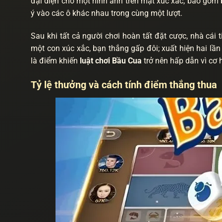
đại diện cho một hình ảnh trên mặt xúc xắc, bao gồm bầ
ý vào các ô khác nhau trong cùng một lượt.
Sau khi tất cả người chơi hoàn tất đặt cược, nhà cái 
một con xúc xắc, bạn thắng gấp đôi; xuất hiện hai lần
là điểm khiến
luật chơi Bầu Cua
trở nên hấp dẫn vì cơ h
Tỷ lệ thưởng và cách tính điểm thắng thua