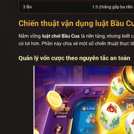
3 lần
1:3 (thắng gấp ba tiền
Chiến thuật vận dụng luật Bầu C
Nắm vững
luật chơi Bầu Cua
là nền tảng, nhưng biết c
có lợi hơn. Phần này chia sẻ một số chiến thuật thực 
Quản lý vốn cược theo nguyên tắc an toàn