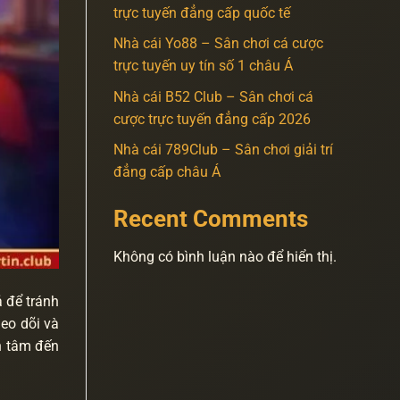
trực tuyến đẳng cấp quốc tế
Nhà cái Yo88 – Sân chơi cá cược
trực tuyến uy tín số 1 châu Á
Nhà cái B52 Club – Sân chơi cá
cược trực tuyến đẳng cấp 2026
Nhà cái 789Club – Sân chơi giải trí
đẳng cấp châu Á
Recent Comments
Không có bình luận nào để hiển thị.
 để tránh
eo dõi và
an tâm đến