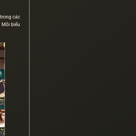
 trong các
. Mỗi biểu