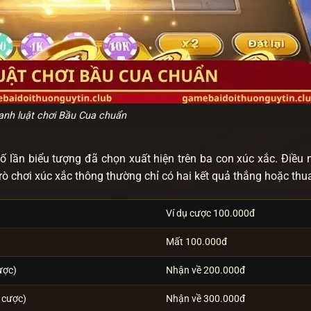
nh luật chơi Bầu Cua chuẩn
ố lần biểu tượng đã chọn xuất hiện trên ba con xúc xắc. Điều 
trò chơi xúc xắc thông thường chỉ có hai kết quả thắng hoặc thu
Ví dụ cược 100.000đ
Mất 100.000đ
ược)
Nhận về 200.000đ
n cược)
Nhận về 300.000đ