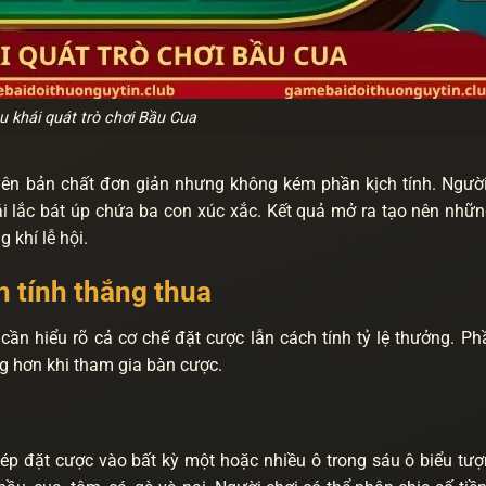
ệu khái quát trò chơi Bầu Cua
ên bản chất đơn giản nhưng không kém phần kịch tính. Người
i lắc bát úp chứa ba con xúc xắc. Kết quả mở ra tạo nên nhữ
 khí lễ hội.
h tính thắng thua
cần hiểu rõ cả cơ chế đặt cược lẫn cách tính tỷ lệ thưởng. Ph
g hơn khi tham gia bàn cược.
hép đặt cược vào bất kỳ một hoặc nhiều ô trong sáu ô biểu tượ