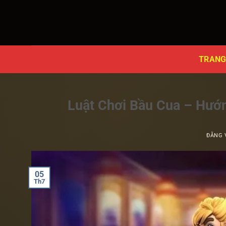
Bỏ
qua
nội
dung
TRANG
Luật Chơi Bầu Cua – Hướn
ĐĂNG
05
Th7