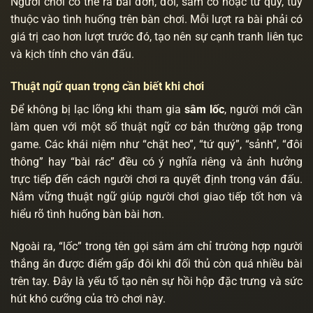
Người chơi có thể ra bài đơn, đôi, sám cô hoặc tứ quý, tùy
thuộc vào tình huống trên bàn chơi. Mỗi lượt ra bài phải có
giá trị cao hơn lượt trước đó, tạo nên sự cạnh tranh liên tục
và kịch tính cho ván đấu.
Thuật ngữ quan trọng cần biết khi chơi
Để không bị lạc lõng khi tham gia
sâm lốc
, người mới cần
làm quen với một số thuật ngữ cơ bản thường gặp trong
game. Các khái niệm như “chặt heo”, “tứ quý”, “sảnh”, “đôi
thông” hay “bài rác” đều có ý nghĩa riêng và ảnh hưởng
trực tiếp đến cách người chơi ra quyết định trong ván đấu.
Nắm vững thuật ngữ giúp người chơi giao tiếp tốt hơn và
hiểu rõ tình huống bàn bài hơn.
Ngoài ra, “lốc” trong tên gọi sâm ám chỉ trường hợp người
thắng ăn được điểm gấp đôi khi đối thủ còn quá nhiều bài
trên tay. Đây là yếu tố tạo nên sự hồi hộp đặc trưng và sức
hút khó cưỡng của trò chơi này.