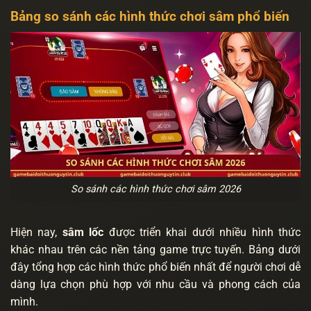
Bảng so sánh các hình thức chơi sâm phổ biến
So sánh các hình thức chơi sâm 2026
Hiện nay,
sâm lốc
được triển khai dưới nhiều hình thức
khác nhau trên các nền tảng game trực tuyến. Bảng dưới
đây tổng hợp các hình thức phổ biến nhất để người chơi dễ
dàng lựa chọn phù hợp với nhu cầu và phong cách của
mình.