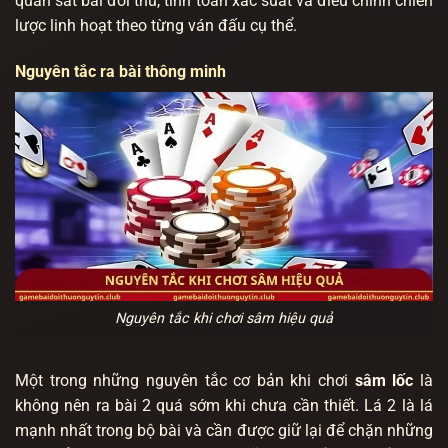
quan sát bài đối thủ, tính toán xác suất và điều chỉnh chiến
lược linh hoạt theo từng ván đấu cụ thể.
Nguyên tắc ra bài thông minh
Nguyên tắc khi chơi sâm hiệu quả
Một trong những nguyên tắc cơ bản khi chơi
sâm lốc
là
không nên ra bài 2 quá sớm khi chưa cần thiết. Lá 2 là lá
mạnh nhất trong bộ bài và cần được giữ lại để chặn những