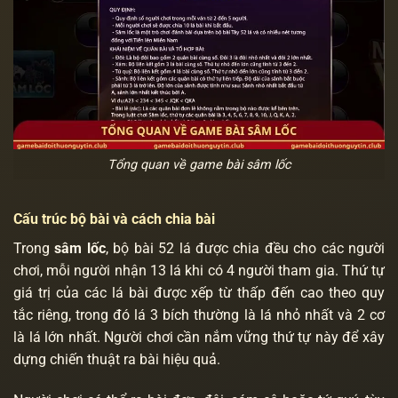
Tổng quan về game bài sâm lốc
Cấu trúc bộ bài và cách chia bài
Trong
sâm lốc
, bộ bài 52 lá được chia đều cho các người
chơi, mỗi người nhận 13 lá khi có 4 người tham gia. Thứ tự
giá trị của các lá bài được xếp từ thấp đến cao theo quy
tắc riêng, trong đó lá 3 bích thường là lá nhỏ nhất và 2 cơ
là lá lớn nhất. Người chơi cần nắm vững thứ tự này để xây
dựng chiến thuật ra bài hiệu quả.