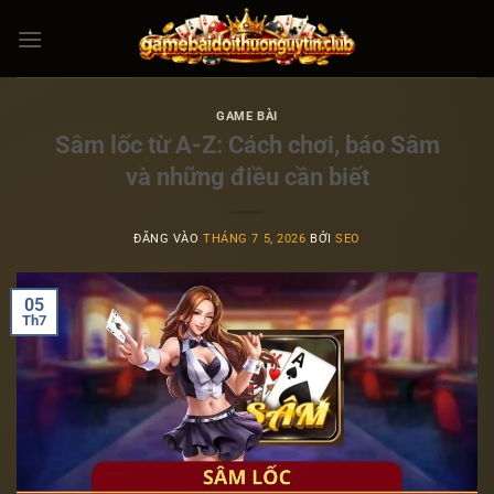
Bỏ
qua
nội
dung
GAME BÀI
Sâm lốc từ A-Z: Cách chơi, báo Sâm
và những điều cần biết
ĐĂNG VÀO
THÁNG 7 5, 2026
BỞI
SEO
05
Th7